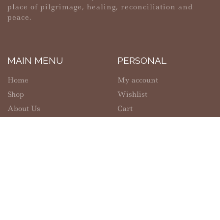
place of pilgrimage, healing, reconciliation and
peace.
MAIN MENU
PERSONAL
Home
My account
Shop
Wishlist
About Us
Cart
Contact Us
Checkout
SHOPPING
INFORMATION
Shipping
FAQs
Refund Policy
Privacy Policy
Solanus Casey Center
Return Policy