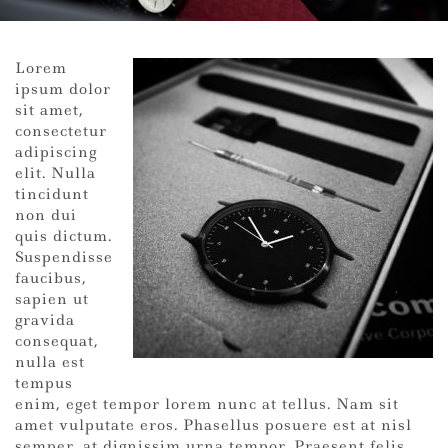
Lorem
ipsum dolor
sit amet,
consectetur
adipiscing
elit. Nulla
tincidunt
non dui
quis dictum.
Suspendisse
faucibus,
sapien ut
gravida
consequat,
nulla est
tempus
enim, eget tempor lorem nunc at tellus. Nam sit
amet vulputate eros. Phasellus posuere est at nisl
semper, at dignissim urna tempor. Praesent felis